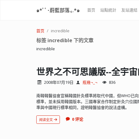
๑*ﾟﾟ･蔚藍部落.｡.*๑
首页
站點統計
友站連結
首页
incredible
标签 incredible 下的文章
incredible
世界之不可思議版--全宇宙
2008年07月19日
瓶幾¬_¬
836
南韓韓醫協會宣稱韓國針灸標準將取代中國，但WHO已向
標準，並未採用韓國版本。三國專家合作制定針灸穴位國
準與中國現行標準相同，證明韓醫協會的說法虛構。
0 评论
阅读全文