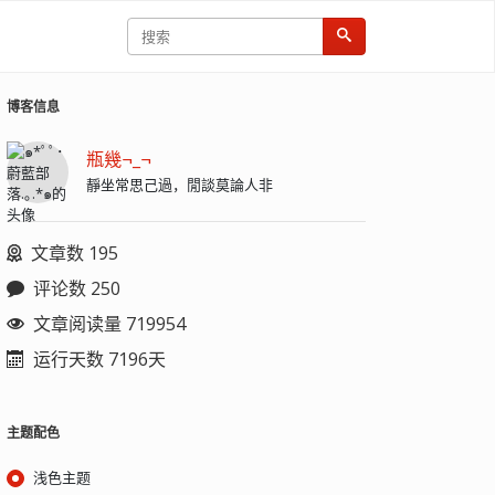
博客信息
瓶幾¬_¬
靜坐常思己過，閒談莫論人非
文章数 195
评论数 250
文章阅读量 719954
运行天数 7196天
主题配色
浅色主题