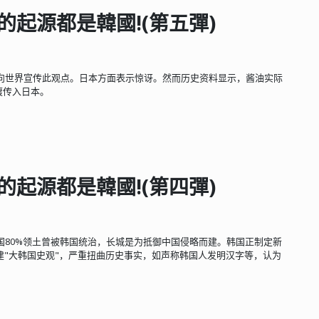
的起源都是韓國!(第五彈)
向世界宣传此观点。日本方面表示惊讶。然而历史资料显示，酱油实际
渡传入日本。
的起源都是韓國!(第四彈)
国80%领土曾被韩国统治，长城是为抵御中国侵略而建。韩国正制定新
建"大韩国史观"，严重扭曲历史事实，如声称韩国人发明汉字等，认为