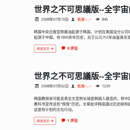
世界之不可思議版--全宇宙
2008年07月10日
瓶幾¬_¬
845
韩国中央日报宣称酱油起源于韩国，计划在美国设分公司
起源于中国，有1800多年历史，后于公元753年由鉴真东
0 评论
阅读全文
世界之不可思議版--全宇宙
2008年07月02日
瓶幾¬_¬
1239
韩国教授吴可能发表论文宣称长城是韩国人建造的，称中
教科书宣传这些"辉煌"历史。文章批评韩国通过历史剧构
这是有计划的文化行动。
1 评论
阅读全文