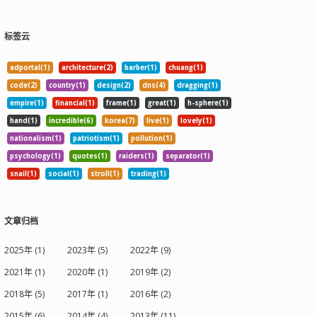
标签云
adportal(1)
architecture(2)
barber(1)
chuang(1)
code(2)
country(1)
design(2)
dns(4)
dragging(1)
empire(1)
financial(1)
frame(1)
great(1)
h-sphere(1)
hand(1)
incredible(6)
korea(7)
live(1)
lovely(1)
nationalism(1)
patriotism(1)
pollution(1)
psychology(1)
quotes(1)
raiders(1)
separator(1)
snail(1)
social(1)
stroll(1)
trading(1)
文章归档
2025年 (1)
2023年 (5)
2022年 (9)
2021年 (1)
2020年 (1)
2019年 (2)
2018年 (5)
2017年 (1)
2016年 (2)
2015年 (6)
2014年 (4)
2013年 (11)