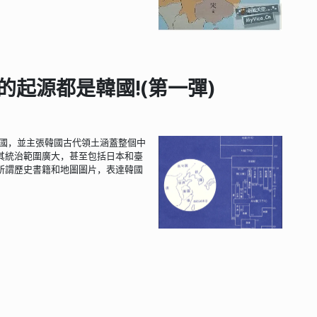
的起源都是韓國!(第一彈)
的桓國，並主張韓國古代領土涵蓋整個中
其統治範圍廣大，甚至包括日本和臺
所謂歷史書籍和地圖圖片，表達韓國