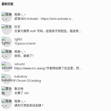
最新回复
瓶幾¬_¬
認准SMS-Activate：https://sms-activate.o...
杜军
文章只推荐 VoIP 号码，经常收不到短信。我改用 sms-activat...
Sgf63
?Opera is here!
瓶幾¬_¬
收到，谢谢了?
sdcumt
https://www.ncc.wang/ 作者网站换了在这里，然后git...
babeboy
? Chrom OS testing
聚合物
太懒了 :lol:
瓶幾¬_¬
請先行添加本站友鏈 ?