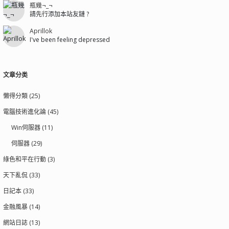
瓶幾¬_¬
請先行添加本站友鏈 ?
Aprillok
I've been feeling depressed
文章分类
懶得分類 (25)
電腦技術進化論 (45)
Win伺服器 (11)
伺服器 (29)
綠色和平在行動 (3)
天下亂侃 (33)
日記本 (33)
金融風暴 (14)
網站日誌 (13)