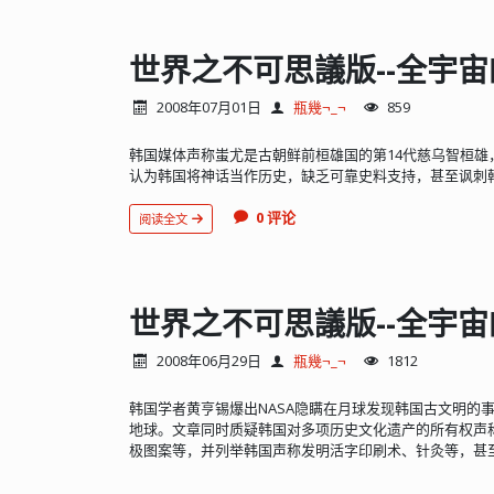
世界之不可思議版--全宇宙
2008年07月01日
瓶幾¬_¬
859
韩国媒体声称蚩尤是古朝鲜前桓雄国的第14代慈乌智桓
认为韩国将神话当作历史，缺乏可靠史料支持，甚至讽刺
0 评论
阅读全文
世界之不可思議版--全宇宙
2008年06月29日
瓶幾¬_¬
1812
韩国学者黄亨锡爆出NASA隐瞒在月球发现韩国古文明的
地球。文章同时质疑韩国对多项历史文化遗产的所有权声
极图案等，并列举韩国声称发明活字印刷术、针灸等，甚