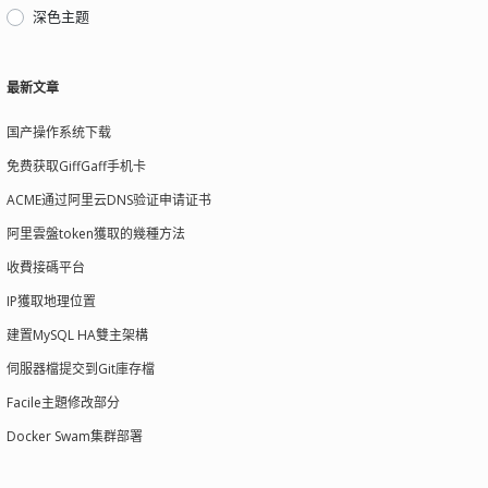
深色主题
最新文章
国产操作系统下载
免费获取GiffGaff手机卡
ACME通过阿里云DNS验证申请证书
阿里雲盤token獲取的幾種方法
收費接碼平台
IP獲取地理位置
建置MySQL HA雙主架構
伺服器檔提交到Git庫存檔
Facile主題修改部分
Docker Swam集群部署