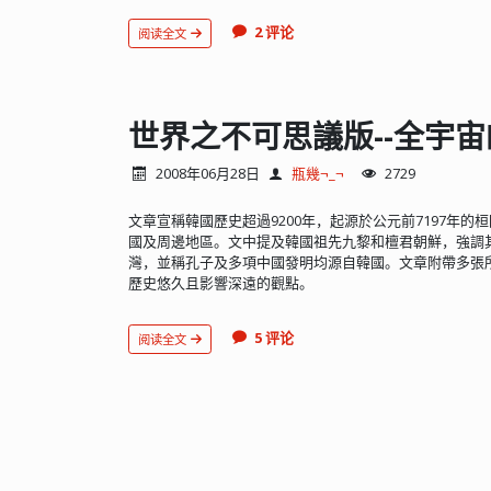
2 评论
阅读全文
世界之不可思議版--全宇宙
2008年06月28日
瓶幾¬_¬
2729
文章宣稱韓國歷史超過9200年，起源於公元前7197年
國及周邊地區。文中提及韓國祖先九黎和檀君朝鮮，強調
灣，並稱孔子及多項中國發明均源自韓國。文章附帶多張
歷史悠久且影響深遠的觀點。
5 评论
阅读全文