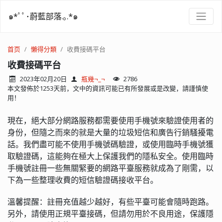
๑*ﾟﾟ･蔚藍部落.｡.*๑
首页
懶得分類
收費接碼平台
收費接碼平台
2023年02月20日
瓶幾¬_¬
2786
本文發佈於1253天前，文中的資訊可能已有所發展或是改變，請謹慎使
用！
現在，絕大部分網路服務都需要使用手機號來驗證使用者的
身份，但隨之而來的就是大量的垃圾短信和廣告行銷騷擾電
話。我們盡可能不使用手機號碼驗證，或使用臨時手機號獲
取驗證碼，這能夠在極大上保護我們的隱私安全。使用臨時
手機號註冊一些無關緊要的網路平臺服務就成為了剛需，以
下為一些整理收費的短信驗證碼接收平台。
溫馨提醒：註冊充值越少越好，有些平臺可能會隨時跑路。
另外，請使用正規平臺接碼，但請勿用於不良用途，保護隱