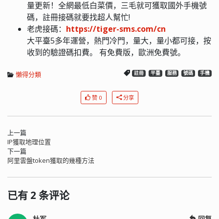
量更新！全網最低白菜價，三毛就可獲取國外手機號
碼，註冊接碼就要找超人幫忙!
老虎接碼：
https://tiger-sms.com/cn
大平臺5多年運營，熱門冷門，量大，量小都可接，按
收到的驗證碼扣費。 有免費版，歐洲免費號。
懶得分類
註冊
平臺
服務
號碼
手機
赞 0
分享
上一篇
IP獲取地理位置
下一篇
阿里雲盤token獲取的幾種方法
已有 2 条评论
杜军
回复