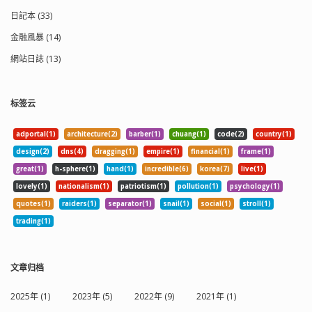
日記本 (33)
金融風暴 (14)
網站日誌 (13)
标签云
adportal(1)
architecture(2)
barber(1)
chuang(1)
code(2)
country(1)
design(2)
dns(4)
dragging(1)
empire(1)
financial(1)
frame(1)
great(1)
h-sphere(1)
hand(1)
incredible(6)
korea(7)
live(1)
lovely(1)
nationalism(1)
patriotism(1)
pollution(1)
psychology(1)
quotes(1)
raiders(1)
separator(1)
snail(1)
social(1)
stroll(1)
trading(1)
文章归档
2025年 (1)
2023年 (5)
2022年 (9)
2021年 (1)