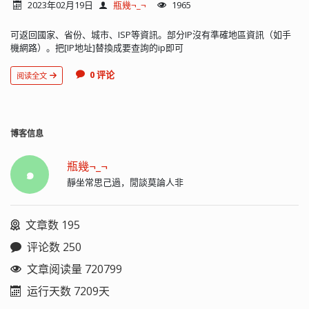
2023年02月19日
瓶幾¬_¬
1965
可返回國家、省份、城市、ISP等資訊。部分IP沒有準確地區資訊（如手
機網路）。把[IP地址]替換成要查詢的ip即可
0 评论
阅读全文
博客信息
瓶幾¬_¬
๑
靜坐常思己過，閒談莫論人非
文章数 195
评论数 250
文章阅读量 720799
运行天数 7209天