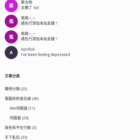
聚合物
聚
太懒了 :lol:
瓶幾¬_¬
瓶
請先行添加本站友鏈 ?
瓶幾¬_¬
瓶
請先行添加本站友鏈 ?
Aprillok
A
I've been feeling depressed
文章分类
懶得分類 (25)
電腦技術進化論 (45)
Win伺服器 (11)
伺服器 (29)
綠色和平在行動 (3)
天下亂侃 (33)