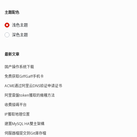
主题配色
浅色主题
深色主题
最新文章
国产操作系统下载
免费获取GiffGaff手机卡
ACME通过阿里云DNS验证申请证书
阿里雲盤token獲取的幾種方法
收費接碼平台
IP獲取地理位置
建置MySQL HA雙主架構
伺服器檔提交到Git庫存檔