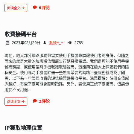
0 评论
阅读全文
收費接碼平台
2023年02月20日
瓶幾¬_¬
2783
現在，絕大部分網路服務都需要使用手機號來驗證使用者的身份，但隨之
而來的就是大量的垃圾短信和廣告行銷騷擾電話。我們盡可能不使用手機
號碼驗證，或使用臨時手機號獲取驗證碼，這能夠在極大上保護我們的隱
私安全。使用臨時手機號註冊一些無關緊要的網路平臺服務就成為了剛
需，以下為一些整理收費的短信驗證碼接收平台。溫馨提醒：註冊充值越
少越好，有些平臺可能會隨時跑路。另外，請使用正規平臺接碼，但請勿
用於不良用途...
2 评论
阅读全文
IP獲取地理位置