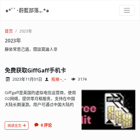
๑*ﾟﾟ･蔚藍部落.｡.*๑
首页
2023年
2023年
靜坐常思己過，閒談莫論人非
免费获取GiffGaff手机卡
2023年11月01日
瓶幾¬_¬
3174
Giffgaff是英国的虚拟电信运营商，使用
O2网络，提供零月租服务，支持在中国
大陆长期漫游。用户可通过中国大陆的
Visa/Mastercard借记卡/信用卡充值，
保号需180天内余额有变动。通过特定链
接申请首充£10可获赠£5，官网免费领
0 评论
阅读全文
卡，全球包邮。漫游资费包括数据
20p/MB，通话£1/分钟，...