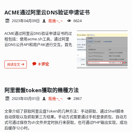
ACME通过阿里云DNS验证申请证书
2023年04月09日
瓶幾¬_¬
6624
ACME通过阿里云DNS验证申请证书的过
程包括：使用acme.sh工具，通过阿里
云DNS公开API和用户AK进行交互。首先
在阿里云RAM访问控制中创建用户并设
置权限，然后生成AccessKeyId和
AccessKeySecret。在.bashrc文件中配
0 评论
阅读全文
置这些密钥，并使用acme.sh命令进行
DNS...
阿里雲盤token獲取的幾種方法
2023年03月01日
瓶幾¬_¬
2867
文章介绍了获取阿里云盘Token的几种方法：手动获取、通过Shell脚本
自动获取以及抓取第三方结果。手动方式需要通过手机登录抓包，自动方
式可通过保存为sh文件并定时执行来获取，也可通过PHP输出实现，成功
后缓存12小时。