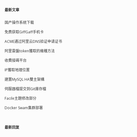
最新文章
国产操作系统下载
免费获取GiffGaff手机卡
ACME通过阿里云DNS验证申请证书
阿里雲盤token獲取的幾種方法
收費接碼平台
IP獲取地理位置
建置MySQL HA雙主架構
伺服器檔提交到Git庫存檔
Facile主題修改部分
Docker Swam集群部署
最新回复