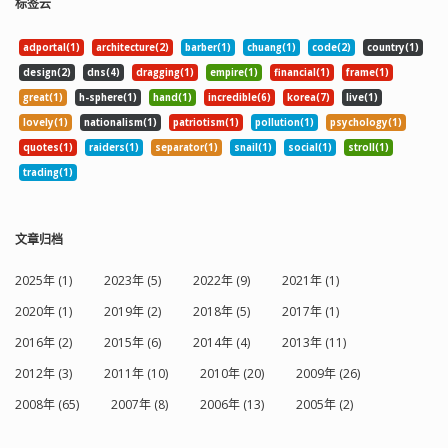
标签云
adportal(1)
architecture(2)
barber(1)
chuang(1)
code(2)
country(1)
design(2)
dns(4)
dragging(1)
empire(1)
financial(1)
frame(1)
great(1)
h-sphere(1)
hand(1)
incredible(6)
korea(7)
live(1)
lovely(1)
nationalism(1)
patriotism(1)
pollution(1)
psychology(1)
quotes(1)
raiders(1)
separator(1)
snail(1)
social(1)
stroll(1)
trading(1)
文章归档
2025年 (1)
2023年 (5)
2022年 (9)
2021年 (1)
2020年 (1)
2019年 (2)
2018年 (5)
2017年 (1)
2016年 (2)
2015年 (6)
2014年 (4)
2013年 (11)
2012年 (3)
2011年 (10)
2010年 (20)
2009年 (26)
2008年 (65)
2007年 (8)
2006年 (13)
2005年 (2)