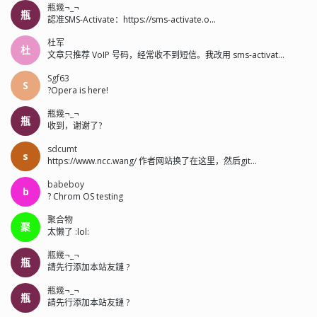
瓶幾¬_¬
瓶
認准SMS-Activate：https://sms-activate.o...
杜军
杜
文章只推荐 VoIP 号码，经常收不到短信。我改用 sms-activat...
Sgf63
S
?Opera is here!
瓶幾¬_¬
瓶
收到，谢谢了?
sdcumt
s
https://www.ncc.wang/ 作者网站换了在这里，然后git...
babeboy
b
? Chrom OS testing
聚合物
聚
太懒了 :lol:
瓶幾¬_¬
瓶
請先行添加本站友鏈 ?
瓶幾¬_¬
瓶
請先行添加本站友鏈 ?