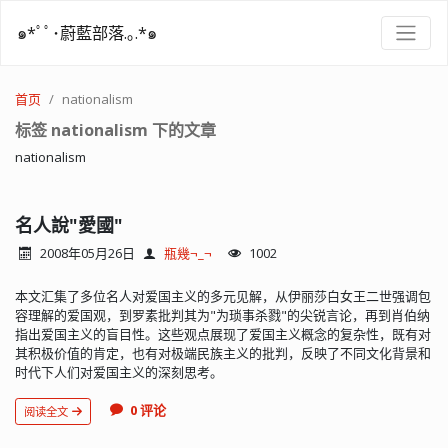
๑*ﾟﾟ･蔚藍部落.｡.*๑
首页
nationalism
标签 nationalism 下的文章
nationalism
名人說"愛國"
2008年05月26日
瓶幾¬_¬
1002
本文汇集了多位名人对爱国主义的多元见解，从伊丽莎白女王二世强调包
容理解的爱国观，到罗素批判其为"为琐事杀戮"的尖锐言论，再到肖伯纳
指出爱国主义的盲目性。这些观点展现了爱国主义概念的复杂性，既有对
其积极价值的肯定，也有对极端民族主义的批判，反映了不同文化背景和
时代下人们对爱国主义的深刻思考。
0 评论
阅读全文