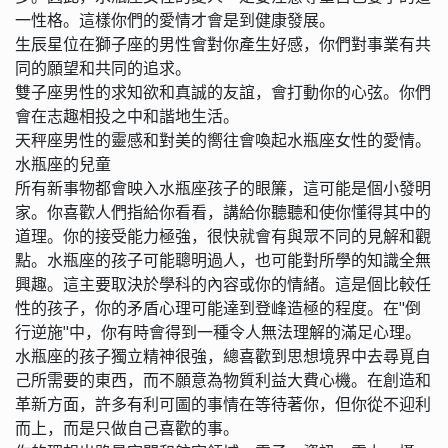
一性格。這樣你們的愛情才會是到健康發展。
生辰星位在獅子座的男性會對你產生好感，你們對事業有共
同的願望和共同的追求。
雙子座男性的求知欲和真誠的友誼，會打動你的心弦。你們
會在志趣相投之中和諧地生活。
天秤座男性的靈感和對美的嚮往會喚起水瓶座女性的愛情。
水瓶座的兒童
所有新事物都會映入水瓶座孩子的眼簾，這可能是個小發明
家。你喜歡人們指給你看看，講給你聽聽和使你懂得其中的
道理。你的接受能力極強，很快就會有與眾不同的見解和觀
點。水瓶座的孩子可能聰明過人，也可能對所學的知識全無
興趣。這主要取決於學科的內容或你的情緒。這是個比較任
性的孩子，你的矛盾心理可能達到登峰造極的程度。在"倒
行逆施"中，你有時會得到一種令人無法理解的滿足心理。
水瓶座的孩子獨立精神很強，總喜歡到思想境界中去尋覓自
己所需要的東西，而不願意為物質利益大費心機。在創造和
革新方面，許多有利可圖的事情在等待著你，但你從不迎利
而上，而是只做自己喜歡的事。