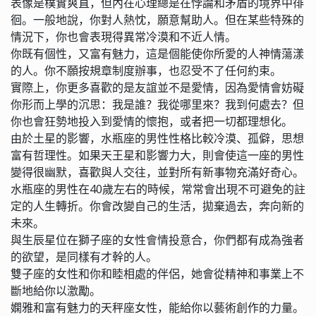
表像是樸實爽直，但內在心理總是在悖論和矛盾的境界中徘
徊。一般地說，你對人熱忱，願意幫助人。但在某些特殊的
情況下，你也會表現得異常冷漠和不近人情。
你既有個性，又富有魅力，這是個能使你所愛的人神情蕩漾
的人。你不願按規章制度辦事，也忍受不了任何約束。
實際上，你更多喜歡的是友誼並不是愛情，因為愛情會妨礙
你形而上學的沉思：我是誰？我從哪里來？我到何處去？但
你也會狂勢地投入到愛情的懷抱，或者把一切都理想化。
由於土星的影響，水瓶座的男性性格比較冷漠、孤僻，思想
富有哲理性。如果天王星和影響力大，則會使這一座的男性
變得很幽默，喜歡與人交往，並對所有新事物充滿好奇心。
水瓶座的男性在40歲左右的時候，常常會出現不可避免的註
定的人生轉折。你會改變自己的生活，拋棄過去，奔向新的
未來。
與生辰星位在獅子座的女性會情投意合，你們都有成為強者
的欲望，是同樣有才幹的人。
雙子座的女性和你和睦相處的伴侶，她會從精神和事業上不
斷地給你以激勵。
嫻雅和富有魅力的天秤座女性，能給你以藝術創作的力量。