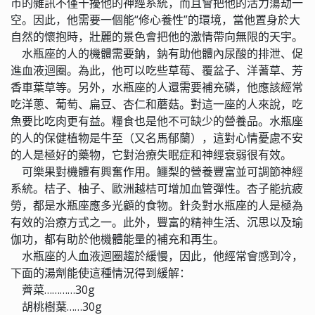
市的雜訊不僅干擾他的神經系統，而且會把他的活力蕩劫一
空。因此，他需要一個能“修心養性”的環境，當他置身於大
自然的懷抱時，壯麗的景色會把他的激情帶向無限的天宇。
水瓶座的人的機體需要鈉，鈉有助他體內尿酸的排泄、促
進血液迴圈。為此，他可以吃些草莓、覆盆子、洋蓍草、芳
香車葉草等。另外，水瓶座的人還需要補充磷，他應該經常
吃洋蔥、葡萄、扁豆、杏仁和蘑菇。對這一座的人來說，吃
魚要比吃肉更有益。糧食也是他不可缺少的營養品。水瓶座
的人的保健植物是牛至（又名馬郁蘭），這對心情憂慮不安
的人是極好的藥物，它對治療失眠症和神經衰弱很有效。
可樂果對機體有興奮作用。鱷梨的營養豐富並可調節神經
系統。桔子、柚子、歐洲越桔可增加血管彈性。杏子能抗疲
勞，都是水瓶座應多光顧的食物。針灸對水瓶座的人是極為
有效的治療方式之一。此外，豐富的精神生活、沉思以及瑜
伽功，都有助於他機體能量的補充和再生。
水瓶座的人血液迴圈趨於緩慢，因此，他經常會感到冷，
下面的湯劑能使這種情況得到緩解：
薺菜…………30g
胡桃樹葉……30g