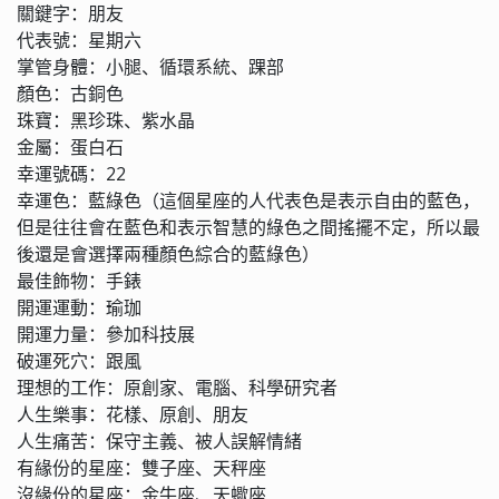
關鍵字：朋友
代表號：星期六
掌管身體：小腿、循環系統、踝部
顏色：古銅色
珠寶：黑珍珠、紫水晶
金屬：蛋白石
幸運號碼：22
幸運色：藍綠色（這個星座的人代表色是表示自由的藍色，
但是往往會在藍色和表示智慧的綠色之間搖擺不定，所以最
後還是會選擇兩種顏色綜合的藍綠色）
最佳飾物：手錶
開運運動：瑜珈
開運力量：參加科技展
破運死穴：跟風
理想的工作：原創家、電腦、科學研究者
人生樂事：花樣、原創、朋友
人生痛苦：保守主義、被人誤解情緒
有緣份的星座：雙子座、天秤座
沒緣份的星座：金牛座、天蠍座