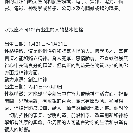
你的理想出路是空間和航空領域，電子、資訊、電力、攝
影、電影、神秘學或哲學、公司以及有關鈾或鐳的職業。
水瓶座不同10°內出生的人的基本性格
出生日期：1月21日～1月31日
性格特徵：這是個個性強和脾氣古怪的人。博學多才、富有
創造才能和獨立精神。為人寬厚，感情脆弱，不喜歡粗暴無
禮心中充滿良好的願望，但真正的利益是在物質以外的其你
方面或精神方面。
動力來源：創造精神
出生日期：2月1日～2月9日
性格特徵：才能幾乎全部集中在智力或精神生活方面。視野
開闊、思想活躍，有敏銳的直覺，並富有幽默感。極易相
處，但總是態度謹慎，給人一種流落異國他鄉之感。你對於
一切開拓性的事業、發明創造、前沿科學、改革創新和神秘
學都有沈厚的興趣。你周圍的人可能會對你的生活和事業有
很大的影響。