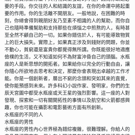
要的手段。你交往的人和結識的友誼，在你的命運中將起重
要的作用。你的生活離不開朋友。一般地說，在困難的時
刻，你總會得到親朋好友乃至素不相識的人的幫助，而你自
己也隨時準備幫助和支持那些在煩惱之中煎熬的人，有時甚
至全然不顧自己的一切。如果你錯信於人，有可能導致物質
上的巨大損失。實際上，如果真正涉及到錢財的問題，你並
不動心，貧窮還是富貴你都覺得無所謂。你既能很好地適應
儉樸的生活，又不知道如何不為財富沖昏自己的頭腦。水瓶
座的人是新思想的開拓者。如果給你以完全的行動自由，讓
你隨心所欲地去思考和決定，那麼你會表現出卓越的工作才
能。你是一個創新者，層出不窮的念頭和突如其來的直覺，
使你能預感到未來。許多科幻小說作家、發明家，你們的生
辰天宮圖中都受水瓶座或天王星的強烈影響。這一座的人對
發現、探索和一切有關開拓性的事情以及航空和火箭都感興
趣，你也可能在攝影和電影藝術方面有所創新。
水瓶座的不同的人
水瓶座的男性
水瓶座的男性內心世界極為錯綜複雜，很難理解。你給人的