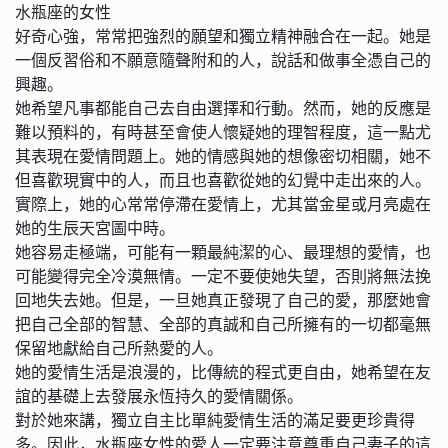
水瓶座的女性
好奇心強，常常把強烈的願望和獨立精神融合在一起。她是
一個反習俗和不願意隨聲附和的人，說話和做事全憑自己的
興趣。
她希望凡事都能自己去自由選擇和行動。然而，她的反應是
難以預料的，有時甚至會使人懷疑她的理智程度，這一點尤
其表現在愛情問題上。她的情感與她的想像密切相關，她不
但喜歡現實中的人，而且也喜歡從她的幻覺中走出來的人。
實際上，她的心常常停滯在愛情上，尤其當金星或月亮處在
她的生辰天宮圖中時。
她容易走極端，可能有一顆最純潔的心、最理想的愛情，也
可能變得完全冷漠無情。一定不要使她失望，否則將無法挽
回地失去她。但是，一旦她真正發現了自己的愛，那麼她會
把自己全部的智慧、全部的真誠和自己所擁有的一切都毫無
保留地獻給自己所熱愛的人。
她的愛情生活是浪漫的，比傳統的程式更自由，她希望在友
誼的基礎上去發展永恆持久的愛情關係。
對於她來講，獨立自主比單純愛情生活的滿足要更珍貴得
多。因此，水瓶座女性的愛人一定要注意尊重自己妻子的這