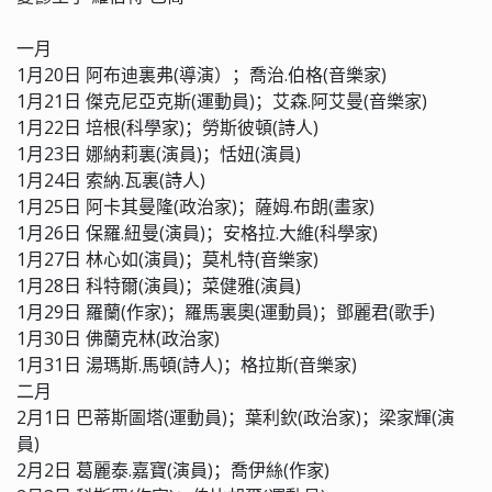
一月
1月20日 阿布迪裏弗(導演）；喬治.伯格(音樂家)
1月21日 傑克尼亞克斯(運動員)；艾森.阿艾曼(音樂家)
1月22日 培根(科學家)；勞斯彼頓(詩人)
1月23日 娜納莉裏(演員)；恬妞(演員)
1月24日 索納.瓦裏(詩人)
1月25日 阿卡其曼隆(政治家)；薩姆.布朗(畫家)
1月26日 保羅.紐曼(演員)；安格拉.大維(科學家)
1月27日 林心如(演員)；莫札特(音樂家)
1月28日 科特爾(演員)；菜健雅(演員)
1月29日 羅蘭(作家)；羅馬裏奧(運動員)；鄧麗君(歌手)
1月30日 佛蘭克林(政治家)
1月31日 湯瑪斯.馬頓(詩人)；格拉斯(音樂家)
二月
2月1日 巴蒂斯圖塔(運動員)；葉利欽(政治家)；梁家輝(演
員)
2月2日 葛麗泰.嘉寶(演員)；喬伊絲(作家)