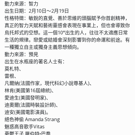
動力來源：智力
出生日期：2月10日～2月19日
性格特徵：敏銳的直覺、善於思維的頭腦賦予你首創精神，
真正的智力天賦和藝術靈感會表現在事業上，但也會導致你
烏托邦式的空想。這一個10°出生的人，往往不太適應日常
生活的規律。戀愛或結婚會深刻影響到你的命運和前途。有
一種獨立自主或獨身主義思想傾向。
動力來源：預見
出生在水瓶座的著名人士有：
莫札特、
雷根、
凡爾納(法國作家，現代科幻小說尊基人)、
林肯(美國第16屆總統)、
愛迪生(美國發明家)、
迪奧爾(法國時裝設計師)、
迪安(美國電影演員)。
絕色神偷 Amanda Strang
魅惑高音歌手Vitas
憂鬱王子 羅伯特•巴喬