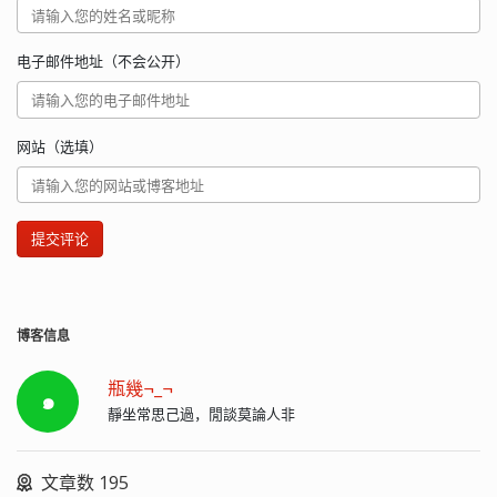
电子邮件地址（不会公开）
网站（选填）
提交评论
博客信息
瓶幾¬_¬
๑
靜坐常思己過，閒談莫論人非
文章数 195