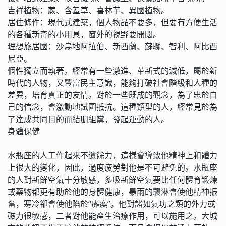
吉祥植物：蕨、含羞草、喜林芋、異國植物。
居住條件：現代式建築，個人物品不要多，但要有方便生活
的各種新奇的小用具，窗外的視野要開闊。
理想旅居國：沙烏地阿拉伯、新西蘭、蘇聯、智利、阿比西
尼亞。
個性獨立而執著。經常有一些激進、革新式的減低，屬於新
時代的人物，又豐富民主意識，能夠打破社會階級和人種的
差異，培育真正的友情。對於一些既成的觀念，為了忠於自
己的信念，會激動地試圖抵抗。這種類型的人，經常見於為
了達成共同目的而結朋組黨，發起運動的人。
身體保健
水瓶座的人工作起來不遺餘力，這樣會導致他精神上和體力
上很大的變化，因此，過度疲勞對他是不可避免的。水瓶座
的人對新鮮空氣十分敏感，多吸新鮮空氣要比任何體育鍛煉
或藥物都更有助於他的身體健康，暴雨的襲淋會使他精神振
奮，寒冷卻會使他陷於“癱瘓”。他對諸如氣功之類的外力或
磁力很敏感，二者對他能產生治療作用，可以施用之。大城