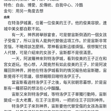
特色：自由、博愛、反傳統、自我中心、冷酷
金句：用另一角度去想
由來
在特洛伊城裏，住著一位俊美的王子。他的俊美容貌，連
城中美女都自歎不如。
有一天，神界將舉辦宴會，可是替宙斯倒酒的一個女孩
子受傷了，所以沒有人能夠代替做這項工作。於是宙斯非常
苦惱，不曉得該怎麼辨。眾神看宙斯這樣煩惱，很想幫忙找
人代替，可是介紹來的女孩子，宙斯都不是很滿意。
一天，阿波羅神來到特洛伊城，看到俊美的王子正在和
宮女遊玩。他心想，人間竟然有如此俊美的王子，於是阿波
羅回到神界，將他在特洛伊城看到的情況報告給宙斯聽，宙
斯覺得不可思議，很想親眼目睹特洛伊王子。
當宙斯看過特洛伊王子之後，每天就朝思暮想，於是宙
斯有一種邪惡的想法在心中醞釀。
宙斯又來到特洛伊城，等特洛伊王子單獨行動時，宙斯
變成一支大老鷹，在王子注意時，一把抓住王子回到神界。
特洛伊王子來到神界，宙斯要他代替受傷的女孩為宙斯