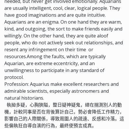
needed, but never get involved emotionally. Aquarians
are usually intelligent, cool, clear, logical people. They
have good imaginations and are quite intuitive.
Aquarians are an enigma. On one hand they are warm,
kind, and outgoing, the sort to make friends easily and
willingly. On the other hand, they are quite aloof
people, who do not actively seek out relationships, and
resent any infringement on their time or
resources.Among the faults, which are typically
Aquarian, are extreme eccentricity, and an
unwillingness to participate in any standard of
protocol.
Profession: Aquarius make excellent researchers and
admirable scientists, especially astronomers and
natural historians.
執拗多疑，心胸狹隘，整日疑神疑鬼，總在揣測別人的動
機，計較同事是否在背後算計自己，勢必會降低工作精力，
影響自己的人際關係，導致周圍人的疏遠、反感和冷落。這
些偏執狂自導自演的行為，最終使預言成真。