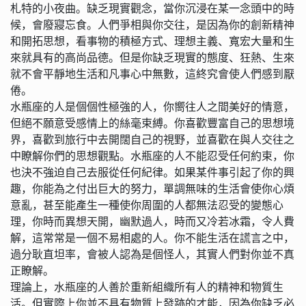
札特的小夜曲。缺乏現實觀念，當你沉浸在某一念頭中的時
候，會廢寢忘食。人們爭相與你交往，是因為你的創新精神
和開拓思想，看事物的積極方式、理想主義、寬宏大量和生
來就具有的高尚品德。但是你缺乏現實的態度、狂熱、生來
就不會平靜地生活和凡事心中無數，這終究會使人們感到厭
倦。
水瓶座的人是個個性極強的人，你嚮往人之間美好的情意，
但絕不願意受感情上的絲毫束縛。你喜歡豐富自己的思想境
界，喜歡到旅行中去開闊自己的視野，並喜歡在與人交往之
中瞭解你們的思想觀點。水瓶座的人不能忍受任何約束，你
也決不強迫自己去服從任何紀律。如果某件事引起了你的興
趣，你能為之付出巨大的努力，單調無味的生活會使你心煩
意亂，甚至能產生一種使你周圍的人都無法忍受的變態心
理，你時而異想天開，幽默過人，時而又冷若冰霜，令人費
解，這常常是一個不易相處的人。你不能生活在謊言之中，
過分耿直坦率，會被人認為是個怪人，其實人們對你並不真
正瞭解。
理論上，水瓶座的人善於重新組織所有人的精神和物質生
活。但實際上你並不具有物質上發跡的才能，因為你缺乏必