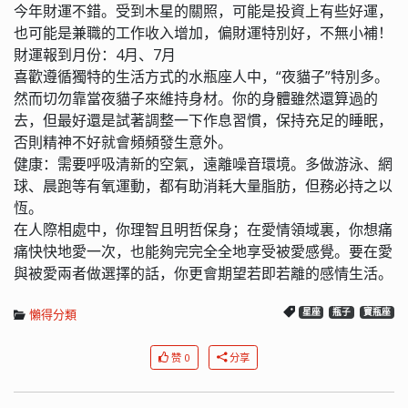
今年財運不錯。受到木星的關照，可能是投資上有些好運，
也可能是兼職的工作收入增加，偏財運特別好，不無小補！
財運報到月份：4月、7月
喜歡遵循獨特的生活方式的水瓶座人中，“夜貓子”特別多。
然而切勿靠當夜貓子來維持身材。你的身體雖然還算過的
去，但最好還是試著調整一下作息習慣，保持充足的睡眠，
否則精神不好就會頻頻發生意外。
健康：需要呼吸清新的空氣，遠離噪音環境。多做游泳、網
球、晨跑等有氧運動，都有助消耗大量脂肪，但務必持之以
恆。
在人際相處中，你理智且明哲保身；在愛情領域裏，你想痛
痛快快地愛一次，也能夠完完全全地享受被愛感覺。要在愛
與被愛兩者做選擇的話，你更會期望若即若離的感情生活。
懶得分類
星座
瓶子
寶瓶座
赞 0
分享