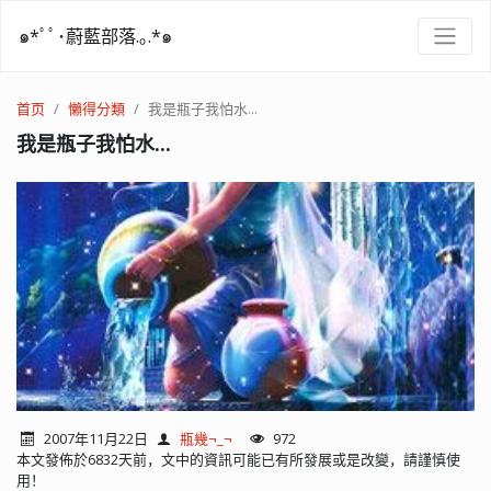
๑*ﾟﾟ･蔚藍部落.｡.*๑
首页
懶得分類
我是瓶子我怕水...
我是瓶子我怕水...
2007年11月22日
瓶幾¬_¬
972
本文發佈於6832天前，文中的資訊可能已有所發展或是改變，請謹慎使
用！