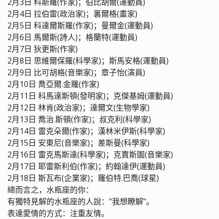
2月3日 科斯羅(作家)；伯比胡爾(運動員)
2月4日 拉伯雷(政治家)；裏爾格(畫家)
2月5日 科達爾斯羅(作家)；曼爾金(運動員)
2月6日 馬爾斯(詩人)；格蘭特(運動員)
2月7日 狄更斯(作家)
2月8日 思維爾保羅(科學家)；斯馬安格(運動員)
2月9日 比可胡格(音樂家)；章子怡(演員)
2月10日 喬亞爾.金羅(作家)
2月11日 科馬達斯頓(發明家)；克傑基姆(運動員)
2月12日 林肯(政治家)；達爾文(生物學家)
2月13日 喬治.斯頓(作家)；叔克利(科學家)
2月14日 雷克朵爾(作家)；漢林米伊斯(科學家)
2月15日 安東尼(音樂家)；差斯曼(科學家)
2月16日 雷克馬斯達(科學家)；克賣斯圖(音樂家)
2月17日 耶雷斯利伯(作家)；約翰達伊(運動員)
2月18日 斯瓦布(企業家)；羅伯特.巴喬(球星)
總而言之，水瓶座的你：
有獨特見解的水瓶座的人說："我想瞭解"。
表達愛情的方式：注重友情。