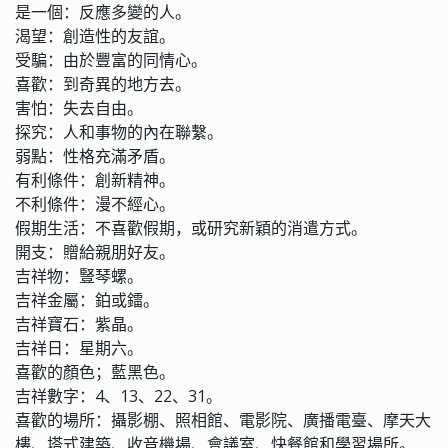
是一個：反應多變的人。
渴望：創造性的友誼。
受騙：由於豐富的同情心。
喜歡：到奇異的地方去。
害怕：失去自由。
探究：人和事物的內在聯繫。
弱點：性格充滿矛盾。
有利條件：創新精神。
不利條件：漫不經心。
假期生活：不喜歡假期，或研究新穎的消遣方式。
開支：贈給親朋好友。
吉祥物：豎琴螺。
吉祥金屬：鉑或鐳。
吉祥寶石：紫晶。
吉祥日：星期六。
喜歡的顏色；藍黑色。
吉祥數字：4、13、22、31。
喜歡的場所：攝影棚、照相館、電影院、廣播電臺、摩天大
樓、塔式建築、收音機場、會議室、快餐館和學習場所。