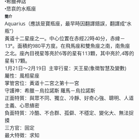
•希臘神話
•悲哀的水瓶座
簡介
Aquarius（應該是寶瓶座，最早時因翻譯錯誤，翻譯成“水
瓶”）
黃道十二星座之一。中心位置在赤經22時40分，赤緯－
13°。面積約980平方度。在飛馬座和雙魚座之南，南魚座
之北。座內目視星等亮於6等的星有113顆，其中亮於,4等的
星有17顆。
1月21日～2月19日 主宰行星：天王星(象徵智慧及變數)
屬性：風相星座
掌管宮位：黃道十二宮之第十一宮
守護神：希臘－烏拉諾斯 羅馬－烏拉諾斯
正面特質：與眾不同、獨立、冷靜、好奇心強、聰明、人道
主義、心思縝密
負面特質：冷酷、不合群、孤僻、不穩定、變化大、無法捉
摸
三方官：固定
最大特徵：求知