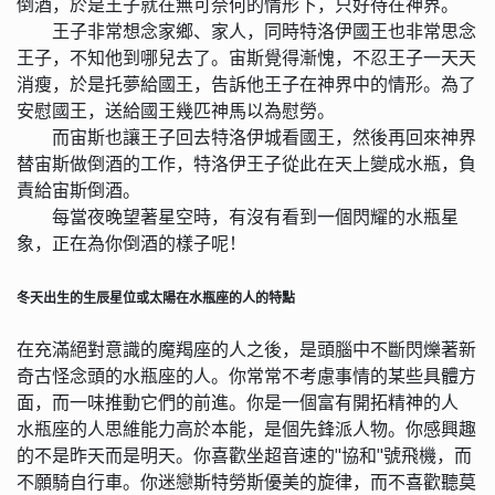
倒酒，於是王子就在無可奈何的情形下，只好待在神界。
王子非常想念家鄉、家人，同時特洛伊國王也非常思念
王子，不知他到哪兒去了。宙斯覺得漸愧，不忍王子一天天
消瘦，於是托夢給國王，告訴他王子在神界中的情形。為了
安慰國王，送給國王幾匹神馬以為慰勞。
而宙斯也讓王子回去特洛伊城看國王，然後再回來神界
替宙斯做倒酒的工作，特洛伊王子從此在天上變成水瓶，負
責給宙斯倒酒。
每當夜晚望著星空時，有沒有看到一個閃耀的水瓶星
象，正在為你倒酒的樣子呢！
冬天出生的生辰星位或太陽在水瓶座的人的特點
在充滿絕對意識的魔羯座的人之後，是頭腦中不斷閃爍著新
奇古怪念頭的水瓶座的人。你常常不考慮事情的某些具體方
面，而一味推動它們的前進。你是一個富有開拓精神的人
水瓶座的人思維能力高於本能，是個先鋒派人物。你感興趣
的不是昨天而是明天。你喜歡坐超音速的"協和"號飛機，而
不願騎自行車。你迷戀斯特勞斯優美的旋律，而不喜歡聽莫