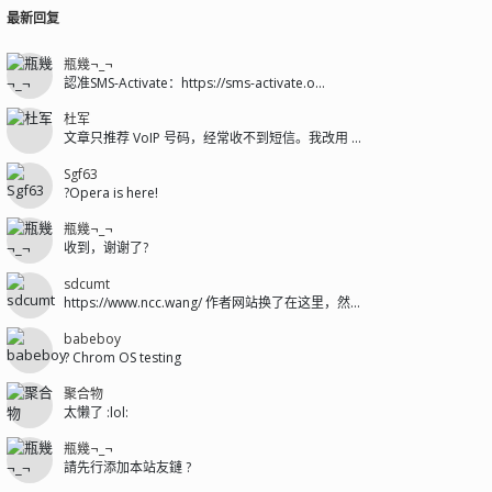
最新回复
瓶幾¬_¬
認准SMS-Activate：https://sms-activate.o...
杜军
文章只推荐 VoIP 号码，经常收不到短信。我改用 sms-activat...
Sgf63
?Opera is here!
瓶幾¬_¬
收到，谢谢了?
sdcumt
https://www.ncc.wang/ 作者网站换了在这里，然后git...
babeboy
? Chrom OS testing
聚合物
太懒了 :lol:
瓶幾¬_¬
請先行添加本站友鏈 ?