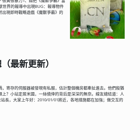
已是聲名在外 很黃很暴力1、錯把《魔獸爭霸》當
獸世界的報導中出現BUG：報導物件
然出現即時戰略遊戲《魔獸爭霸》的
總（最新更新）
禍，寄存的伺服器被發現有私服，估計整個機房都牽扯進去。他們殺猶
頭上？小站定居米國，一絲僥倖的背后是深深的無奈。線友總結道：人
長，大家上午好：2010/01/01將近，各地措施都在加強；做交互的