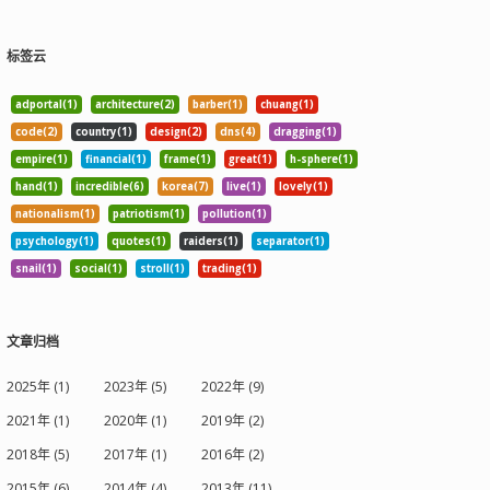
标签云
adportal(1)
architecture(2)
barber(1)
chuang(1)
code(2)
country(1)
design(2)
dns(4)
dragging(1)
empire(1)
financial(1)
frame(1)
great(1)
h-sphere(1)
hand(1)
incredible(6)
korea(7)
live(1)
lovely(1)
nationalism(1)
patriotism(1)
pollution(1)
psychology(1)
quotes(1)
raiders(1)
separator(1)
snail(1)
social(1)
stroll(1)
trading(1)
文章归档
2025年 (1)
2023年 (5)
2022年 (9)
2021年 (1)
2020年 (1)
2019年 (2)
2018年 (5)
2017年 (1)
2016年 (2)
2015年 (6)
2014年 (4)
2013年 (11)