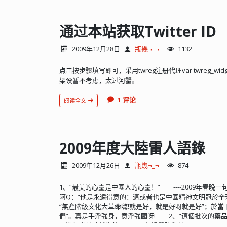
通过本站获取Twitter ID
2009年12月28日
瓶幾¬_¬
1132
点击按步骤填写即可，采用twreg注册代理var twreg_widget_url = 
架设暂不考虑，太过河蟹。
1 评论
阅读全文
2009年度大陸雷人語錄
2009年12月26日
瓶幾¬_¬
874
1、“最美的心靈是中國人的心靈！” ----2009年春
阿Q：“他是永遠得意的：這或者也是中國精神文明冠於全
“無產階級文化大革命嗨!就是好，就是好呀就是好”；於當
們”。真是手淫強身，意淫強國呀! 2、“這個批次的藥
屋進行坐診時銷售的，而不是經過醫院和藥...