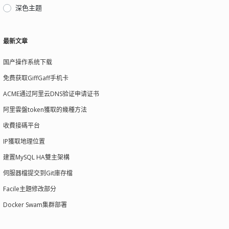
深色主题
最新文章
国产操作系统下载
免费获取GiffGaff手机卡
ACME通过阿里云DNS验证申请证书
阿里雲盤token獲取的幾種方法
收費接碼平台
IP獲取地理位置
建置MySQL HA雙主架構
伺服器檔提交到Git庫存檔
Facile主題修改部分
Docker Swam集群部署