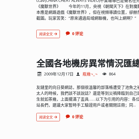
ccav(CHINA CHEAT ALWAYS VIDEO)不實報導
《魔獸世界》 今年的11月，央視《朝聞天下》在對魔
本應是網路遊戲《魔獸世界》，但在視頻導讀位置，卻赫
截圖。玩家苦笑：“原來通過局域網聯機，也叫上網啊？”
0 评论
阅读全文
全國各地機房異常情況匯
2009年12月17日
瓶幾¬_¬
864
友鏈里的向日葵網誌，那個很溫馨的部落格遭受了池魚之
太人的時候，我們該不該說話？還是等到災禍降臨到自己
生就如茶幾，上面擺滿了盃具……以下为引用的内容：各位站
站長們，建議大家暫時手工驗證用戶或者關閉註冊；同...
0 评论
阅读全文