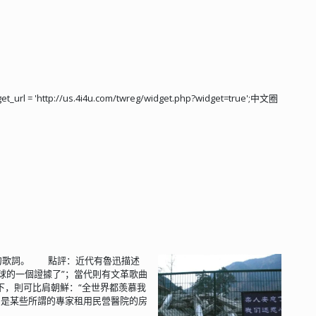
'http://us.4i4u.com/twreg/widget.php?widget=true';中文圈
晚一句歌詞。 點評：近代有魯迅描述
球的一個證據了”；當代則有文革歌曲
下，則可比肩朝鮮：“全世界都羡慕我
品是某些所謂的專家租用民營醫院的房