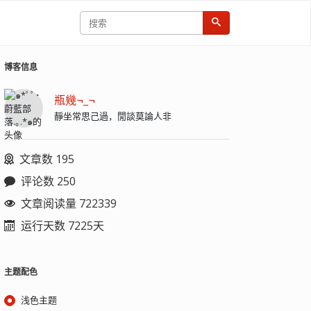
博客信息
瓶幾¬_¬
靜坐常思己過，閒談莫論人非
文章数 195
评论数 250
文章阅读量 722339
运行天数 7225天
主题配色
浅色主题