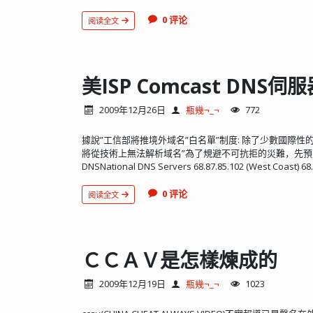
0 评论
阅读全文
美ISP Comcast DNS伺
2009年12月26日
瓶幾¬_¬
772
據說”工信部將推境外域名”白名單”制度: 除了少數國際性
將從技術上無法解析域名”為了規避不可抗拒的災難，先預留清單：Geogr
DNSNational DNS Servers 68.87.85.102 (West Coast) 68.8
0 评论
阅读全文
ＣＣＡＶ是怎樣煉成的
2009年12月19日
瓶幾¬_¬
1023