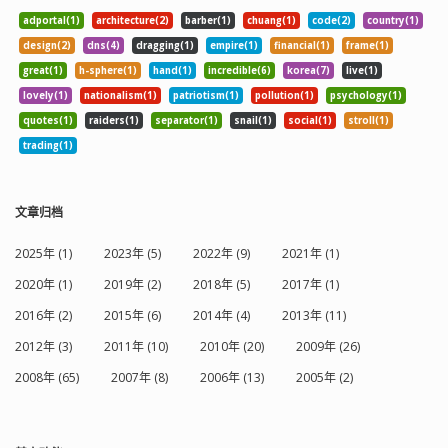
adportal(1)
architecture(2)
barber(1)
chuang(1)
code(2)
country(1)
design(2)
dns(4)
dragging(1)
empire(1)
financial(1)
frame(1)
great(1)
h-sphere(1)
hand(1)
incredible(6)
korea(7)
live(1)
lovely(1)
nationalism(1)
patriotism(1)
pollution(1)
psychology(1)
quotes(1)
raiders(1)
separator(1)
snail(1)
social(1)
stroll(1)
trading(1)
文章归档
2025年 (1)
2023年 (5)
2022年 (9)
2021年 (1)
2020年 (1)
2019年 (2)
2018年 (5)
2017年 (1)
2016年 (2)
2015年 (6)
2014年 (4)
2013年 (11)
2012年 (3)
2011年 (10)
2010年 (20)
2009年 (26)
2008年 (65)
2007年 (8)
2006年 (13)
2005年 (2)