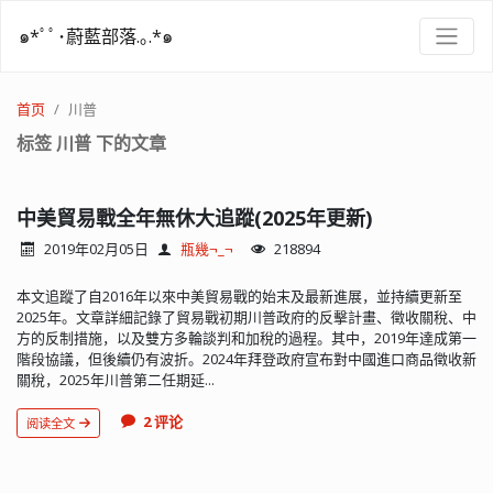
๑*ﾟﾟ･蔚藍部落.｡.*๑
首页
川普
标签 川普 下的文章
中美貿易戰全年無休大追蹤(2025年更新)
2019年02月05日
瓶幾¬_¬
218894
本文追蹤了自2016年以來中美貿易戰的始末及最新進展，並持續更新至
2025年。文章詳細記錄了貿易戰初期川普政府的反擊計畫、徵收關稅、中
方的反制措施，以及雙方多輪談判和加稅的過程。其中，2019年達成第一
階段協議，但後續仍有波折。2024年拜登政府宣布對中國進口商品徵收新
關稅，2025年川普第二任期延...
2 评论
阅读全文