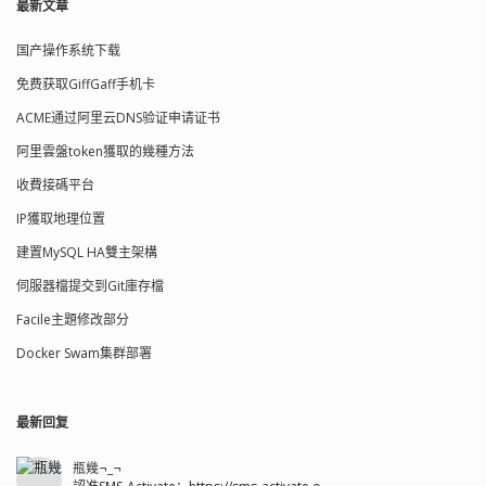
最新文章
国产操作系统下载
免费获取GiffGaff手机卡
ACME通过阿里云DNS验证申请证书
阿里雲盤token獲取的幾種方法
收費接碼平台
IP獲取地理位置
建置MySQL HA雙主架構
伺服器檔提交到Git庫存檔
Facile主題修改部分
Docker Swam集群部署
最新回复
瓶幾¬_¬