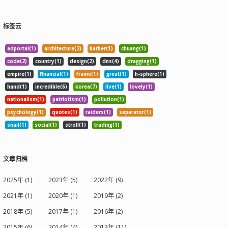
标签云
adportal(1)
architecture(2)
barber(1)
chuang(1)
code(2)
country(1)
design(2)
dns(4)
dragging(1)
empire(1)
financial(1)
frame(1)
great(1)
h-sphere(1)
hand(1)
incredible(6)
korea(7)
live(1)
lovely(1)
nationalism(1)
patriotism(1)
pollution(1)
psychology(1)
quotes(1)
raiders(1)
separator(1)
snail(1)
social(1)
stroll(1)
trading(1)
文章归档
2025年 (1)
2023年 (5)
2022年 (9)
2021年 (1)
2020年 (1)
2019年 (2)
2018年 (5)
2017年 (1)
2016年 (2)
2015年 (6)
2014年 (4)
2013年 (11)