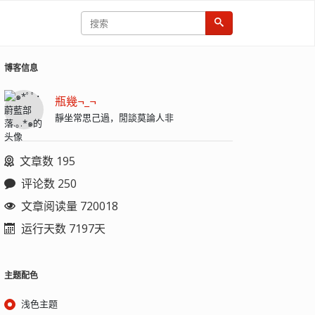
博客信息
瓶幾¬_¬
靜坐常思己過，閒談莫論人非
文章数 195
评论数 250
文章阅读量 720018
运行天数 7197天
主题配色
浅色主题