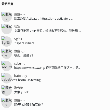
最新回复
瓶幾¬_¬
認准SMS-Activate：https://sms-activate.o...
杜军
文章只推荐 VoIP 号码，经常收不到短信。我改用 sms-activat...
Sgf63
?Opera is here!
瓶幾¬_¬
收到，谢谢了?
sdcumt
https://www.ncc.wang/ 作者网站换了在这里，然后git...
babeboy
? Chrom OS testing
聚合物
太懒了 :lol:
瓶幾¬_¬
請先行添加本站友鏈 ?