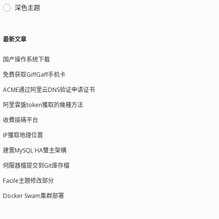
深色主题
最新文章
国产操作系统下载
免费获取GiffGaff手机卡
ACME通过阿里云DNS验证申请证书
阿里雲盤token獲取的幾種方法
收費接碼平台
IP獲取地理位置
建置MySQL HA雙主架構
伺服器檔提交到Git庫存檔
Facile主題修改部分
Docker Swam集群部署