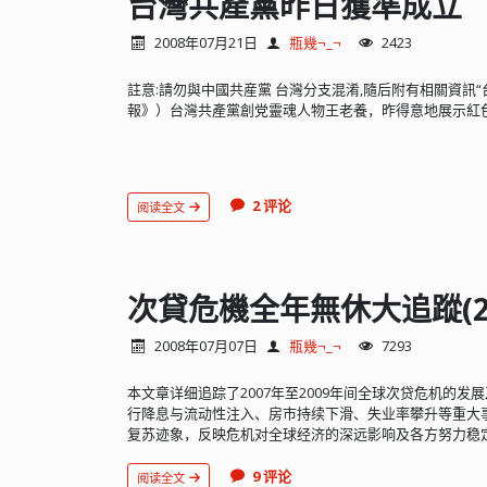
台灣共產黨昨日獲準成立
2008年07月21日
瓶幾¬_¬
2423
註意:請勿與中國共産黨 台灣分支混淆,隨后附有相關資訊
報》）台灣共產黨創党靈魂人物王老養，昨得意地展示紅
2 评论
阅读全文
次貸危機全年無休大追蹤(201
2008年07月07日
瓶幾¬_¬
7293
本文章详细追踪了2007年至2009年间全球次贷危机的
行降息与流动性注入、房市持续下滑、失业率攀升等重大
复苏迹象，反映危机对全球经济的深远影响及各方努力稳定金
9 评论
阅读全文