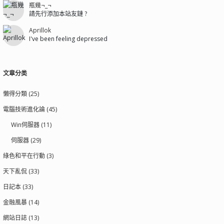
瓶幾¬_¬
請先行添加本站友鏈 ?
Aprillok
I've been feeling depressed
文章分类
懶得分類 (25)
電腦技術進化論 (45)
Win伺服器 (11)
伺服器 (29)
綠色和平在行動 (3)
天下亂侃 (33)
日記本 (33)
金融風暴 (14)
網站日誌 (13)