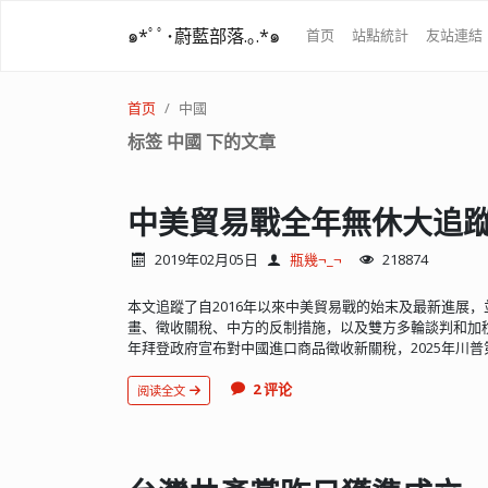
๑*ﾟﾟ･蔚藍部落.｡.*๑
首页
站點統計
友站連結
首页
中國
标签 中國 下的文章
中美貿易戰全年無休大追蹤(
2019年02月05日
瓶幾¬_¬
218874
本文追蹤了自2016年以來中美貿易戰的始末及最新進展，
畫、徵收關稅、中方的反制措施，以及雙方多輪談判和加稅的
年拜登政府宣布對中國進口商品徵收新關稅，2025年川普第
2 评论
阅读全文