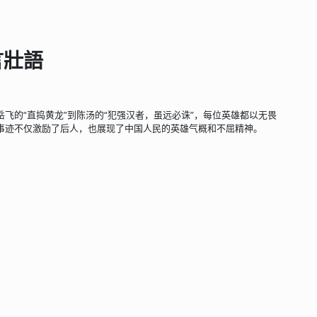
言壯語
飞的“直捣黄龙”到陈汤的“犯强汉者，虽远必诛”，每位英雄都以无畏
事迹不仅激励了后人，也展现了中国人民的英雄气概和不屈精神。